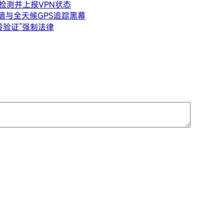
检测并上报VPN状态
墙与全天候GPS追踪黑幕
龄验证”强制法律