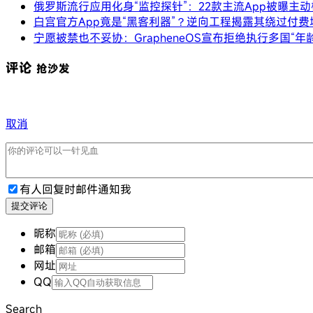
俄罗斯流行应用化身“监控探针”：22款主流App被曝主动
白宫官方App竟是“黑客利器”？逆向工程揭露其绕过付费
宁愿被禁也不妥协：GrapheneOS宣布拒绝执行多国“年
评论
抢沙发
取消
有人回复时邮件通知我
提交评论
昵称
邮箱
网址
QQ
Search