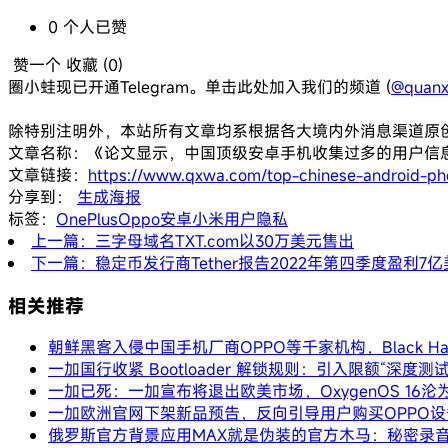
0
个人
已赞
赞一个
收藏 (
0
)
圈小蛙现已开通Telegram。单击此处加入我们的频道 (
@quanx
除特别注明外，本站所有文章均系根据各大境内外消息渠道原
文章名称：《论文显示，中国顶级安卓手机收集过多的用户信
文章链接：
https://www.qxwa.com/top-chinese-android-ph
分享到：
生成海报
标签：
OnePlus
Oppo
安卓
小米
用户隐私
上一篇：三字母域名TXT.com以30万美元售出
下一篇：稳定币发行商Tether报告2022年第四季度盈利7
相关推荐
朝鲜黑客入侵中国手机厂商OPPO等千家机构，Black 
一加国行收紧 Bootloader 解锁规则：引入限额“深度测
一加已死：一加宣布将退出欧美市场，OxygenOS 16
一加欧洲官网下架新品预告，反向引导用户购买OPPO设
俄罗斯官方背景应用MAX就是伪装的官方木马：秘密录音