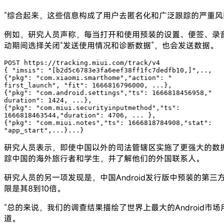
“综合起来，这些信息构成了用户去匿名化和广泛跟踪的严重风
例如，研究人员声称，每当打开和使用预装的设置、便签、录音机、电话、消
动期间选择关闭“发送使用情况和诊断数据”，也会发送数据。
POST https://tracking.miui.com/track/v4

{ "imsis": "[b2d5c6783e3fa6eef38ff1fc7dedfb10,]",..,

{"pkg": "com.xiaomi.smarthome","action": "

first_launch", "fit": 1666816796000, ...},

{"pkg": "com.android.settings","ts": 1666818456958,"

duration": 1424, ...},

{"pkg": "com.miui.securityinputmethod","ts":

1666818463544,"duration": 4706, ... },

{"pkg": "com.miui.notes","ts": 1666818784908,"stat":

"app_start",...}...}
研究人员表示，即使中国以外的司法管辖区实施了更强大的数
踪中国的海外旅行者和学生，并了解他们的外国联系人。
研究人员的另一项发现是，中国Android发行版中预装的第三
限是其8到10倍。
“总的来说，我们的调查结果描绘了世界上最大的Android
道。