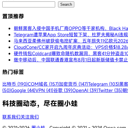
Search
置顶推荐
朝鲜黑客入侵中国手机厂商OPPO等千家机构，Black 
Telegram遭苹果App Store短暂下架，杜罗夫揭秘AI
马来西亚柔佛州破获偷电挖矿案，五年损失11亿欧元
202
CloudCone/CC家开启九周年庆典活动：VPS价格$18.
硬件钱包Coldcard曝致命随机数漏洞，黑客41分钟盗走1
继中移动后，中国联通香港宣布8月1日起新版储值卡禁
热门标签
比特币 (190)
COM域名 (157)
加密货币 (147)
Telegram (103)
黑客
(50)
Google (44)
VPN (41)
谷歌 (39)
OpenAI (39)
Twitter (35)
朝鲜
科技圈动态，尽在圈小蛙
联系我们
关注我们
© 2021-2026
圈小蛙
Copyright © 2021 - 2024 Qxwa.com Al