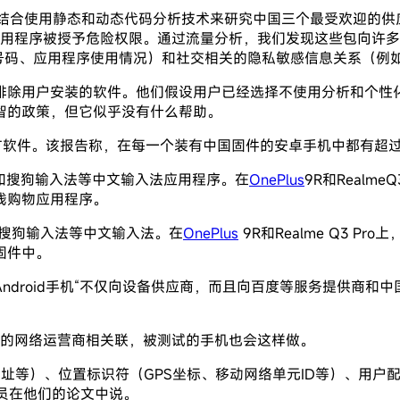
们结合使用静态和动态代码分析技术来研究中国三个最受欢迎的供应商
用程序被授予危险权限。通过流量分析，我们发现这些包向许
话号码、应用程序使用情况）和社交相关的隐私敏感信息关系（例
排除用户安装的软件。他们假设用户已经选择不使用分析和个性
智的政策，但它似乎没有什么帮助。
第三方软件。该报告称，在每一个装有中国固件的安卓手机中都有超
入法和搜狗输入法等中文输入法应用程序。在
OnePlus
9R和Real
线购物应用程序。
和搜狗输入法等中文输入法。在
OnePlus
9R和Realme Q3 
固件中。
ndroid手机“不仅向设备供应商，而且向百度等服务提供商和
不同的网络运营商相关联，被测试的手机也会这样做。
C地址等）、位置标识符（GPS坐标、移动网络单元ID等）、用
人员在他们的论文中说。