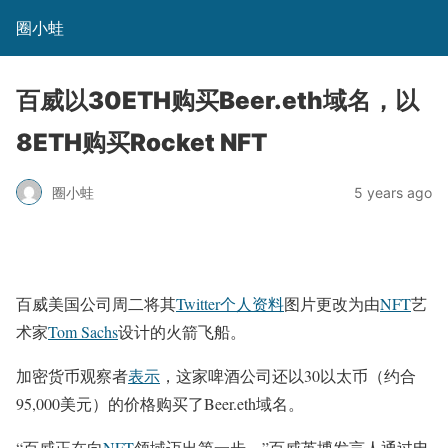
圈小蛙
百威以30ETH购买Beer.eth域名，以
8ETH购买Rocket NFT
圈小蛙
5 years ago
百威美国公司周二将其
Twitter个人资料
图片更改为由
NFT
艺
术家
Tom Sachs
设计的火箭飞船。
加密货币观察者
表示
，这家啤酒公司还以30以太币（约合
95,000美元）的价格购买了Beer.eth域名。
“百威正在向
NFT
领域迈出第一步，”百威英博发言人通过电