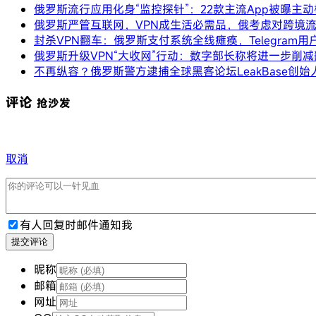
俄罗斯流行应用化身“监控探针”：22款主流App被曝主动
俄罗斯严管互联网，VPN成生活必需品，俄考虑对跨境
封杀VPN翻车：俄罗斯支付系统全线瘫痪，Telegram用
俄罗斯升级VPN“大收网”行动：数字部长称将进一步削
不再纵容？俄罗斯警方逮捕全球黑客论坛LeakBase创始
评论
抢沙发
取消
有人回复时邮件通知我
提交评论
昵称
邮箱
网址