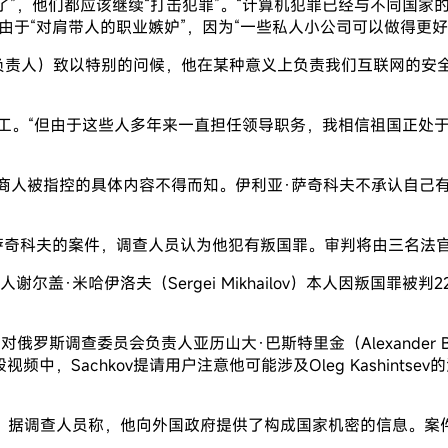
着还是死了”，他们都应该继续“打击犯罪”。“计算机犯罪已经与不同
由于“对肩带人的职业嫉妒”，因为“一些私人小公司可以做得更好
（FSB信息安全中心负责人）致以特别的问候，他在某种意义上负责我们
员工。“但由于这些人多年来一直担任领导职务，我相信祖国正处
被捕。这位商人被指控的具体内容不得而知。伊利亚·萨奇科夫不承认
亚·萨奇科夫的案件，调查人员认为他犯有叛国罪。审判将由三名
谢尔盖·米哈伊洛夫（Sergei Mikhailov）本人因叛国
布了对俄罗斯调查委员会负责人亚历山大·巴斯特里金（Alexander
achkov提请用户注意他可能涉及Oleg Kashintsev的法律问题
叛国罪被捕。据调查人员称，他向外国政府提供了构成国家机密的信息