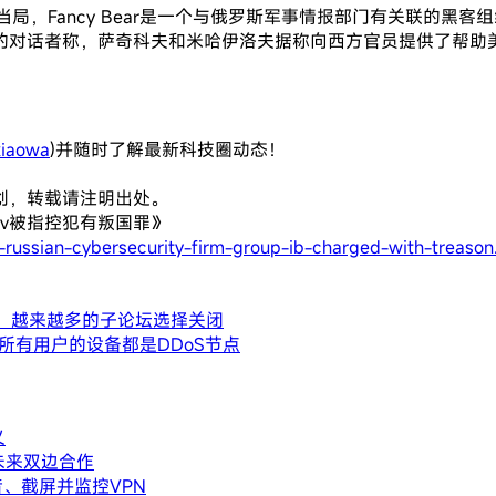
国当局，Fancy Bear是一个与俄罗斯军事情报部门有关联的黑
的对话者称，萨奇科夫和米哈伊洛夫据称向西方官员提供了帮助
iaowa
)并随时了解最新科技圈动态！
创，转载请注明出处。
hkov被指控犯有叛国罪》
russian-cybersecurity-firm-group-ib-charged-with-treason
议，越来越多的子论坛选择关闭
，所有用户的设备都是DDoS节点
义
未来双边合作
、截屏并监控VPN