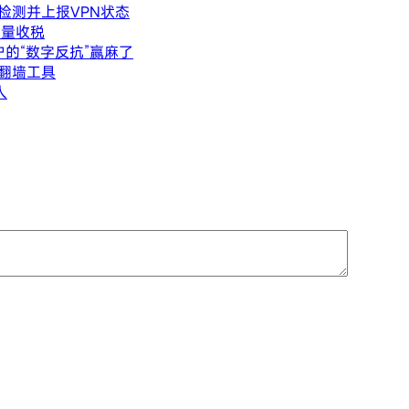
检测并上报VPN状态
流量收税
户的“数字反抗”赢麻了
减翻墙工具
人