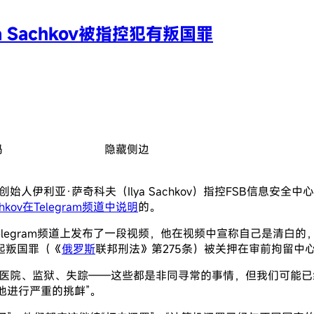
a Sachkov被指控犯有叛国罪
码
隐藏侧边
B创始人伊利亚·萨奇科夫（Ilya Sachkov）指控FSB信息安全中
chkov在Telegram频道中说明
的。
v）在他的Telegram频道上发布了一段视频，他在视频中宣称自己
一起叛国罪（《
俄罗斯
联邦刑法》第275条）被关押在审前拘留中
。医院、监狱、失踪——这些都是非同寻常的事情，但我们可能已
他进行严重的挑衅”。