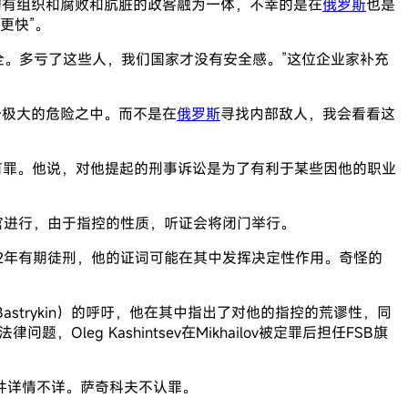
国家的有组织和腐败和肮脏的政客融为一体，不幸的是在
俄罗斯
也是
更快”。
互联网的安全。多亏了这些人，我们国家才没有安全感。”这位企业家补充
于极大的危险之中。而不是在
俄罗斯
寻找内部敌人，我会看看这
自己有罪。他说，对他提起的刑事诉讼是为了有利于某些因他的职业
法官进行，由于指控的性质，听证会将闭门举行。
罪被判22年有期徒刑，他的证词可能在其中发挥决定性作用。奇怪的
 Bastrykin）的呼吁，他在其中指出了对他的指控的荒谬性，同
，Oleg Kashintsev在Mikhailov被定罪后担任FSB旗
。案件详情不详。萨奇科夫不认罪。