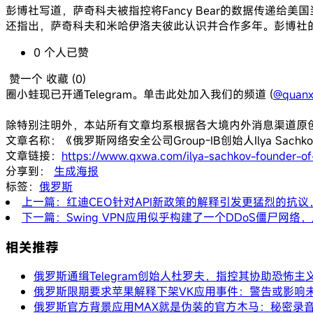
彭博社写道，萨奇科夫被指控将Fancy Bear的数据传递给美
还指出，萨奇科夫和米哈伊洛夫彼此认识并合作多年。彭博社
0
个人
已赞
赞一个
收藏 (
0
)
圈小蛙现已开通Telegram。单击此处加入我们的频道 (
@quanx
除特别注明外，本站所有文章均系根据各大境内外消息渠道原
文章名称：《俄罗斯网络安全公司Group-IB创始人Ilya Sac
文章链接：
https://www.qxwa.com/ilya-sachkov-founder-of-
分享到：
生成海报
标签：
俄罗斯
上一篇：红迪CEO针对API新政策的解释引发更猛烈的抗
下一篇：Swing VPN应用似乎构建了一个DDoS僵尸网络
相关推荐
俄罗斯通缉Telegram创始人杜罗夫，指控其协助恐怖主
俄罗斯限期要求苹果解释下架VK应用事件：警告或影响
俄罗斯官方背景应用MAX就是伪装的官方木马：秘密录音