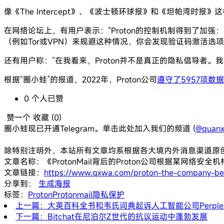
像《The Intercept》、《波士顿环球报》和《坦帕湾时报》
在网络论坛上，有用户表示：“Proton的控制机制得到了加
（例如Tor或VPN）来规避这种情况，你会发现验证码激活选项
还有用户称：“在我看来，Proton并不是真正的隐私倡导者。我想在
根据“圈小蛙”的报道，2022年，Proton公司
遵守了5957项数
0
个人
已赞
赞一个
收藏 (
0
)
圈小蛙现已开通Telegram。单击此处加入我们的频道 (
@quanx
除特别注明外，本站所有文章均系根据各大境内外消息渠道原
文章名称：《ProtonMail背后的Proton公司根据某网络安
文章链接：
https://www.qxwa.com/proton-the-company-behi
分享到：
生成海报
标签：
Proton
Protonmail
隐私保护
上一篇：大英百科全书和韦氏词典起诉人工智能公司Perplex
下一篇：Bitchat在尼泊尔Z世代的抗议运动中蓬勃发展