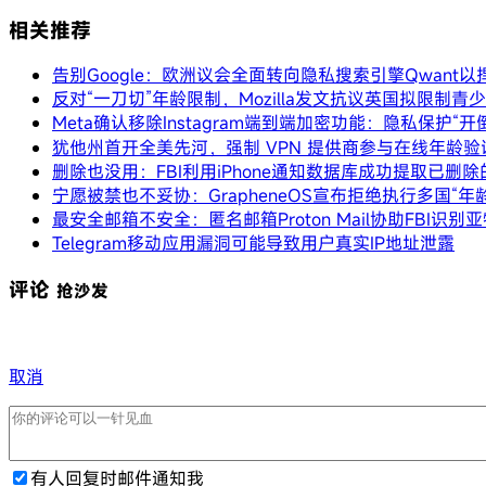
相关推荐
告别Google：欧洲议会全面转向隐私搜索引擎Qwant以
反对“一刀切”年龄限制，Mozilla发文抗议英国拟限制青
Meta确认移除Instagram端到端加密功能：隐私保护“开
犹他州首开全美先河，强制 VPN 提供商参与在线年龄验
删除也没用：FBI利用iPhone通知数据库成功提取已删除的
宁愿被禁也不妥协：GrapheneOS宣布拒绝执行多国“年
最安全邮箱不安全：匿名邮箱Proton Mail协助FBI识
Telegram移动应用漏洞可能导致用户真实IP地址泄露
评论
抢沙发
取消
有人回复时邮件通知我