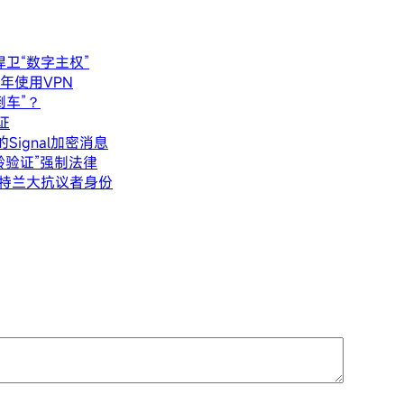
捍卫“数字主权”
少年使用VPN
倒车”？
证
Signal加密消息
龄验证”强制法律
别亚特兰大抗议者身份